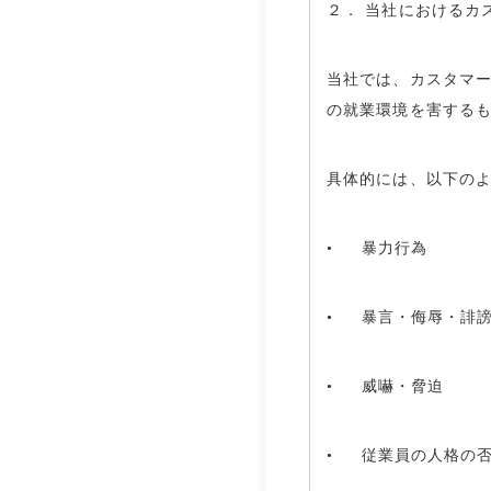
２． 当社におけるカ
当社では、カスタマ
の就業環境を害する
具体的には、以下の
• 暴力行為
• 暴言・侮辱・誹
• 威嚇・脅迫
• 従業員の人格の