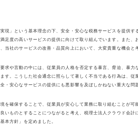
の実現」という基本理念の下、安全・安心な税務サービスを提供す
り満足度の高いサービスの提供に向けて取り組んでいます。また、
は、当社のサービスの改善・品質向上において、大変貴重な機会と
の要求や言動の中には、従業員の人格を否定する暴言、脅迫、暴力
います。こうした社会通念に照らして著しく不当である行為は、従
安全・安心なサービスの提供にも悪影響を及ぼしかねない重大な問
環境を確保することで、従業員が安心して業務に取り組むことが可
り良いものとすることにつながると考え、税理士法人クラウド会計
る基本方針」を定めました。