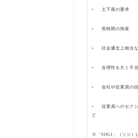
• 土下座の要求
• 長時間の拘束
• 社会通念上相当
• 合理性を欠く不
• 会社や従業員の
• 従業員へのセク
ど
※「
SOGI
」（ソジ）