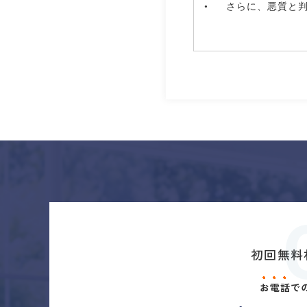
• さらに、悪質と
初回無料
お
電
話
で