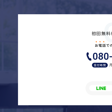
初回無料
お
電
話
で
080
月
受付時間