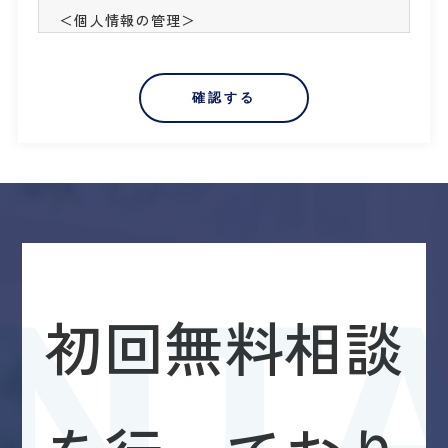
＜個人情報の管理＞
当法人は、お客さまの個人情報を正確かつ最新
の状態に保ち、個人情報への不正アクセス・紛
失・破損・改ざん・漏洩などを防止するため、
セキュリティシステムの維持・管理体制の整
備・社員教育の徹底等の必要な措置を講じ、安
全対策を実施し個人情報の厳重な管理を行ない
ます。
＜個人情報の利用目的＞
お客さまからお預かりした個人情報は、当法人
NT
からのご連絡や業務のご案内やご質問に対する
回答として、電子メールや資料のご送付に利用
初回無料相談
いたします。
＜個人情報の第三者への開示・提供の禁止＞
当法人は、お客さまよりお預かりした個人情報
を適切に管理し、次のいずれかに該当する場合
を除き、個人情報を第三者に開示いたしませ