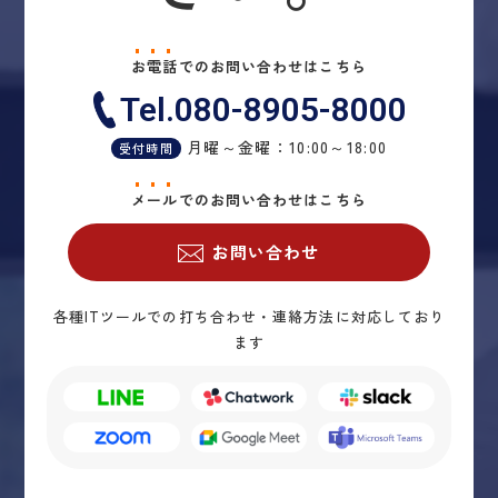
当法人は、保有する個人情報に関して適用され
る日本の法令、その他規範を遵守するととも
に、本ポリシーの内容を適宜見直し、その改善
お
電
話
でのお問い合わせはこちら
に努めます。
Tel.
080-8905-8000
＜お問い合せ＞
月曜～金曜：10:00～18:00
受付時間
当法人の個人情報の取扱に関するお問い合せは
下記までご連絡ください。
メ
ー
ル
でのお問い合わせはこちら
税理士法人クラウド会計
東京都大田区蒲田四丁目18番9号 FUJI Bldg2 5
お問い合わせ
階
各種ITツールでの打ち合わせ・連絡方法に対応しており
ます