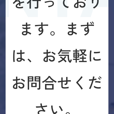
を行っており
ん。
・お客さまの同意がある場合
・お客さまが希望されるサービスを行なうため
ます。まず
に当法人が業務を委託する業者に対して開示す
る場合
・法令に基づき開示することが必要である場合
＜個人情報の安全対策＞
は、お気軽に
当法人は、個人情報の正確性及び安全性確保の
ために、セキュリティに万全の対策を講じてい
ます。
お問合せくだ
＜ご本人の照会＞
お客さまがご本人の個人情報の照会・修正・削
除などをご希望される場合には、ご本人である
ことを確認の上、対応させていただきます。
さい。
＜法令、規範の遵守と見直し＞